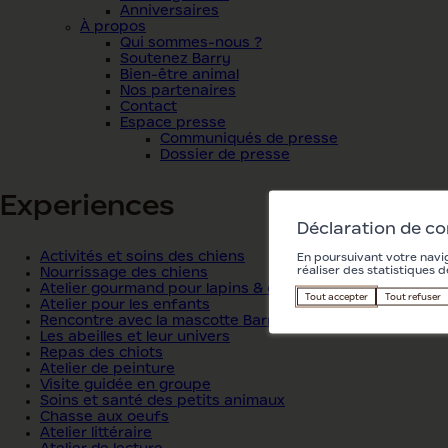
Anniversaires
À propos
Qui sommes-nous ?
Soutenez Barry
Bien-être animal
Nos partenaires
Contact
Espace presse
Communiqués de presse
Dossier de presse
Experiences
Déclaration de c
Activités et soins des chiens
En poursuivant votre navig
réaliser des statistiques d
Nourrissage des chiens
Atelier gourmand pour lapins & co
Tout accepter
Tout refuser
Atelier pour les enfants
Rencontre avec la mascotte Barry
Les abeilles et leur univers
Repas des chiots
Atelier de peinture
Visite guidée en groupe
Soins et santé des petits animaux
Chasse aux oeufs
Atelier littéraire