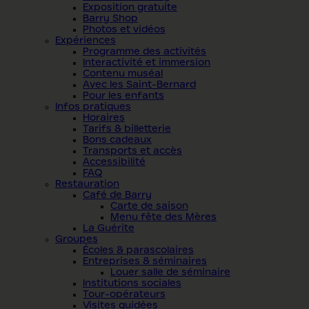
Exposition gratuite
Barry Shop
Photos et vidéos
Expériences
Programme des activités
Interactivité et immersion
Contenu muséal
Avec les Saint-Bernard
Pour les enfants
Infos pratiques
Horaires
Tarifs & billetterie
Bons cadeaux
Transports et accès
Accessibilité
FAQ
Restauration
Café de Barry
Carte de saison
Menu fête des Mères
La Guérite
Groupes
Écoles & parascolaires
Entreprises & séminaires
Louer salle de séminaire
Institutions sociales
Tour-opérateurs
Visites guidées