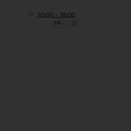
10:00 - 18:00
Billets
FR
Qui sommes-nous ?
Barryland et la Fondation Barry
Le parc Barryland
Barryland est un projet phare porté par la
Fondation Barry, qui œuvre à la
préservation, à l’élevage et à la