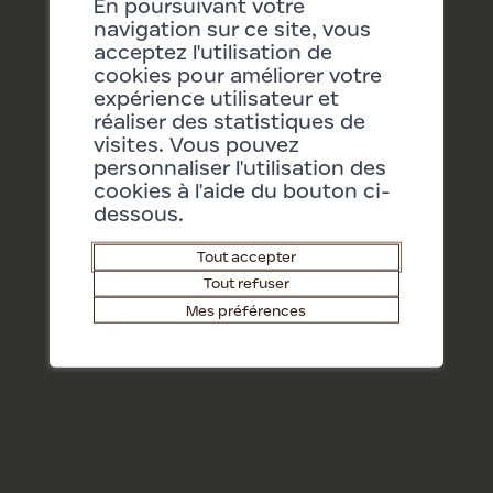
En poursuivant votre
navigation sur ce site, vous
acceptez l'utilisation de
Portée par une passion commune pour
cookies pour améliorer votre
l’excellence et un profond attachement au
expérience utilisateur et
patrimoine valaisan, la famille Rouvinez a
réaliser des statistiques de
créé la Cuvée Barry. Une sélection exclusive
visites. Vous pouvez
de trois vins incarne l’esprit de cette
personnaliser l'utilisation des
cookies à l'aide du bouton ci-
collaboration : rouge, blanc et assemblage
dessous.
barrique.
Tout accepter
Tout refuser
Mes préférences