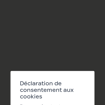
Ce partenariat s’inscrit dans la volonté du
Cornèr Group de créer des expériences
uniques, grâce à des solutions de paiement
innovantes et des relations durables
fondées sur la confiance.
Déclaration de
consentement aux
cookies