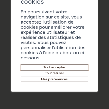
cookies
22/08/2026 11:15
En poursuivant votre
29/08/2026 11:15
navigation sur ce site, vous
acceptez l'utilisation de
05/09/2026 11:15
cookies pour améliorer votre
expérience utilisateur et
réaliser des statistiques de
visites. Vous pouvez
personnaliser l'utilisation des
cookies à l'aide du bouton ci-
dessous.
Tout accepter
Tout refuser
Mes préférences
Billets
Barry Shop
FR