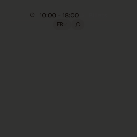
10:00 - 18:00
Billets
FR
Atelier
Atelier gourmand
pour lapins & co
Inclus dans la visite, aucune réservation
nécessaire
Préparez des brochettes de légumes pour
nos lapins, cochons d’Inde et tortues
en
participant à un
atelier de 20 minutes
aux