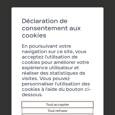
visite est disponible en français,
allemand, italien et anglais.
Déclaration de
Conditions
CHF 180 par groupe (en sus du prix
consentement aux
d’entrée)
cookies
Dès 10 personnes, maximum 20
personnes par groupe
En poursuivant votre
navigation sur ce site, vous
Réservation au minimum 15 jours à
acceptez l'utilisation de
l’avance
cookies pour améliorer votre
expérience utilisateur et
Réserver votre visite
réaliser des statistiques de
visites. Vous pouvez
personnaliser l'utilisation des
Les excursions de groupes et visites
cookies à l'aide du bouton ci-
guidées sont possibles toute l’année sur
dessous.
réservation préalable.
Tout accepter
Tout refuser