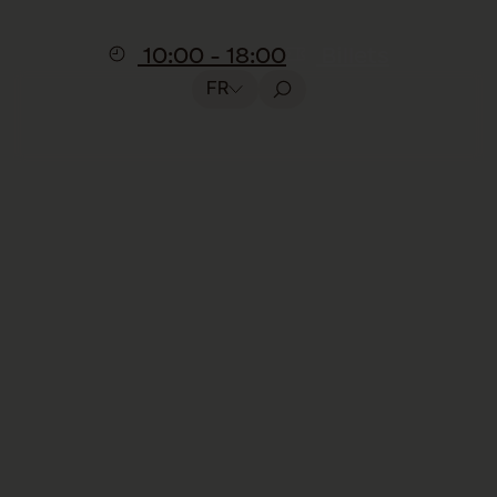
10:00 - 18:00
Billets
FR
Offres pour groupes
A partir de dix personnes, vous pouvez
organiser et réserver une visite de groupe.
Différentes offres sont disponibles et
adaptées à vos besoins.
Contact et réservation
Écoles & parascolaires