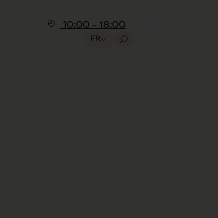
10:00 - 18:00
Billets
FR
Programme des
activités
Activités
Date de début
Date de fin
Lieu