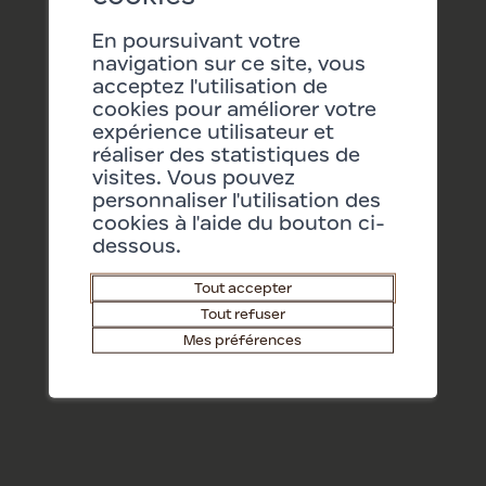
En poursuivant votre
navigation sur ce site, vous
acceptez l'utilisation de
cookies pour améliorer votre
expérience utilisateur et
09.08.2026
10:30
réaliser des statistiques de
visites. Vous pouvez
personnaliser l'utilisation des
cookies à l'aide du bouton ci-
SALLE DE SOINS ET DE PHYSIOTHÉRAPIE
dessous.
Activités et soins des chiens
Tout accepter
Tout refuser
Mes préférences