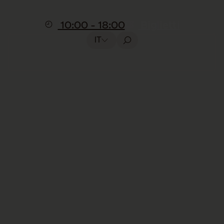
10:00 - 18:00
Biglietti
IT
Presentazione educativa
Le api e il loro
mondo
Incluso nella visita, senza prenotazione
La presentazione si svolge esclusivamente
in francese.