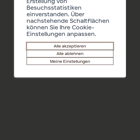
Erstellung von
Besuchsstatistiken
einverstanden. Über
nachstehende Schaltflächen
Tickets
Barry Shop
DE
können Sie Ihre Cookie-
Einstellungen anpassen.
Alle akzeptieren
Alle ablehnen
Pressebereich
Meine Einstellungen
Kontakt
Jobs
Broschüren bestellen
Barryland
Rue du Levant 34
1920
Martigny