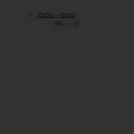
10:00 - 18:00
Tickets
DE
Pädagogische Präsentation
Die Bienen und ihre
Welt
Im Besuch inbegriffen, keine
Reservation erforderlich
Die Präsentation findet nur in Französisch
statt.