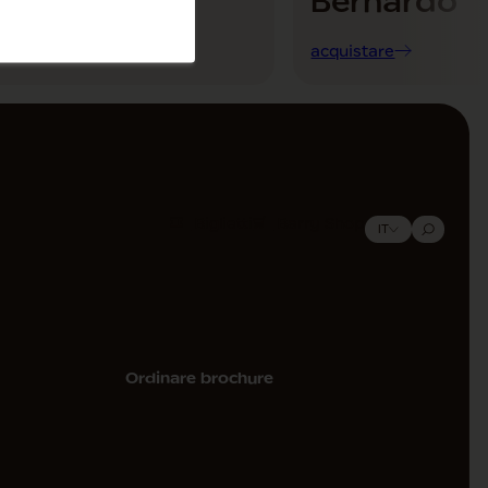
nardo
Bernardo
tare
acquistare
Biglietti
Barry Shop
IT
Ordinare brochure