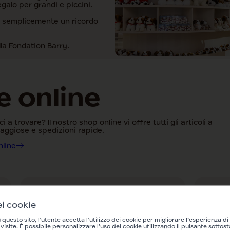
regalo per grandi e piccini.
o semplicemente un ricordo
lla Fondation Barry.
e online
 trovare? Il nostro shop online vi offre tutti gli articoli a
taggiose e spedizioni rapide.
nline
DA CHF 29.90
CHF 14
ei cookie
r
Peluche San
Bot
uesto sito, l’utente accetta l’utilizzo dei cookie per migliorare l’esperienza d
 visite. È possibile personalizzare l’uso dei cookie utilizzando il pulsante sottos