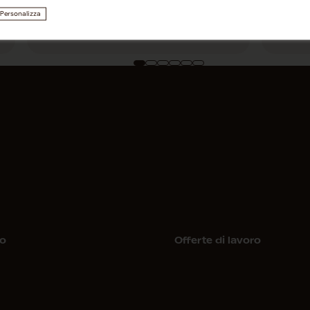
Bernardo
Ber
Personalizza
acquistare
acquis
to
Offerte di lavoro