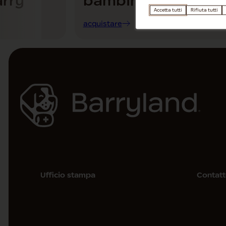
arry
bambini
Accetta tutti
Rifiuta tutti
acquistare
Ufficio stampa
Contat