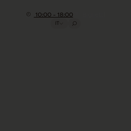
10:00 - 18:00
Biglietti
IT
Atelier
Atelier goloso
per conigli & co
Incluso nella visita, senza prenotazione
Preparate degli spiedini di verdure per i
nostri conigli, porcellini d’India e
tartarughe
partecipando a
un laboratorio