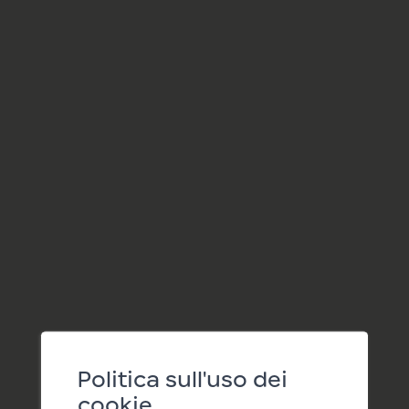
Luogo:
Lapins
Prossime date:
08/08/2026 11:15
15/08/2026 11:15
Politica sull'uso dei
22/08/2026 11:15
cookie